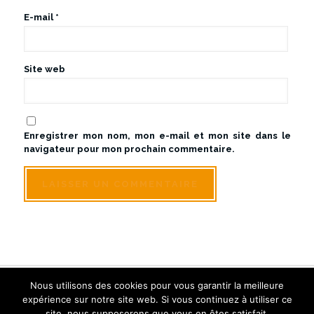
E-mail
*
Site web
Enregistrer mon nom, mon e-mail et mon site dans le
navigateur pour mon prochain commentaire.
Nous utilisons des cookies pour vous garantir la meilleure
© Sologne Touraine Limousine - Tous droits réservés
expérience sur notre site web. Si vous continuez à utiliser ce
Créé et référencé par Inwin Tours
site, nous supposerons que vous en êtes satisfait.