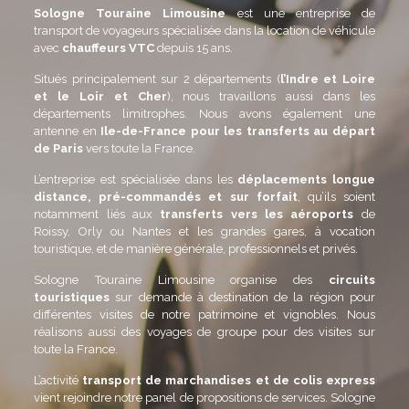
Sologne Touraine Limousine
est une entreprise de
transport de voyageurs spécialisée dans la location de véhicule
avec
chauffeurs VTC
depuis 15 ans.
Situés principalement sur 2 départements (
l’Indre et Loire
et le Loir et Cher
), nous travaillons aussi dans les
départements limitrophes. Nous avons également une
antenne en
Ile-de-France pour les transferts au départ
de Paris
vers toute la France.
L’entreprise est spécialisée dans les
déplacements longue
distance, pré-commandés et sur forfait
, qu’ils soient
notamment liés aux
transferts vers les aéroports
de
Roissy, Orly ou Nantes et les grandes gares, à vocation
touristique, et de manière générale, professionnels et privés.
Sologne Touraine Limousine organise des
circuits
touristiques
sur demande à destination de la région pour
différentes visites de notre patrimoine et vignobles. Nous
réalisons aussi des voyages de groupe pour des visites sur
toute la France.
L’activité
transport de marchandises et de colis express
vient rejoindre notre panel de propositions de services. Sologne