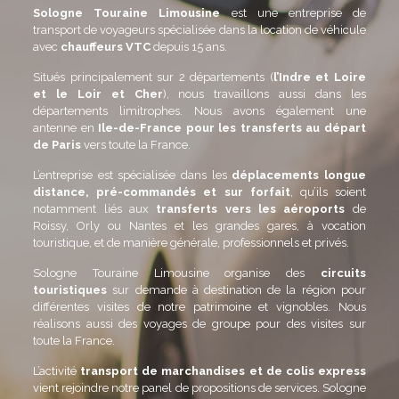
Sologne Touraine Limousine
est une entreprise de
transport de voyageurs spécialisée dans la location de véhicule
avec
chauffeurs VTC
depuis 15 ans.
Situés principalement sur 2 départements (
l’Indre et Loire
et le Loir et Cher
), nous travaillons aussi dans les
départements limitrophes. Nous avons également une
antenne en
Ile-de-France pour les transferts au départ
de Paris
vers toute la France.
L’entreprise est spécialisée dans les
déplacements longue
distance, pré-commandés et sur forfait
, qu’ils soient
notamment liés aux
transferts vers les aéroports
de
Roissy, Orly ou Nantes et les grandes gares, à vocation
touristique, et de manière générale, professionnels et privés.
Sologne Touraine Limousine organise des
circuits
touristiques
sur demande à destination de la région pour
différentes visites de notre patrimoine et vignobles. Nous
réalisons aussi des voyages de groupe pour des visites sur
toute la France.
L’activité
transport de marchandises et de colis express
vient rejoindre notre panel de propositions de services. Sologne