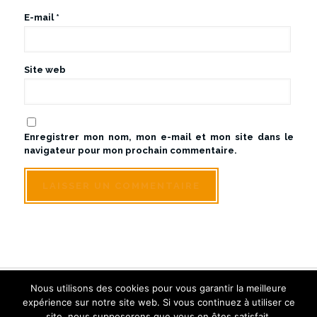
E-mail
*
Site web
Enregistrer mon nom, mon e-mail et mon site dans le
navigateur pour mon prochain commentaire.
Nous utilisons des cookies pour vous garantir la meilleure
© Sologne Touraine Limousine - Tous droits réservés
expérience sur notre site web. Si vous continuez à utiliser ce
Créé et référencé par Inwin Tours
site, nous supposerons que vous en êtes satisfait.